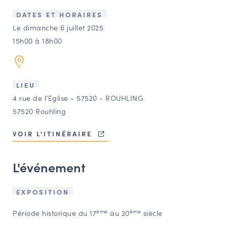
LES ACTIONS PHARES
DATES ET HORAIRES
CONTACT
Le dimanche 6 juillet 2025
15h00 à 18h00
Agenda
Annuaire
LIEU
4 rue de l'Eglise - 57520 - ROUHLING
Ressources
57520 Rouhling
VOIR L'ITINÉRAIRE
OFFRES D’EMPLOI ET DE STAGE
BOURSE D’ÉCHANGE
L'événement
OUTILS EN LIGNE
CARTES DES NAUDIN
EXPOSITION
Espace acteurs
ème
ème
Période historique du 17
au 20
siècle