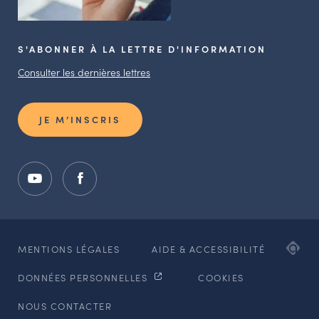
S'ABONNER À LA LETTRE D'INFORMATION
Consulter les dernières lettres
JE M’INSCRIS
ADI
MENTIONS LÉGALES
AIDE & ACCESSIBILITÉ
AG
DONNÉES PERSONNELLES
COOKIES
WE
ET
NOUS CONTACTER
MO