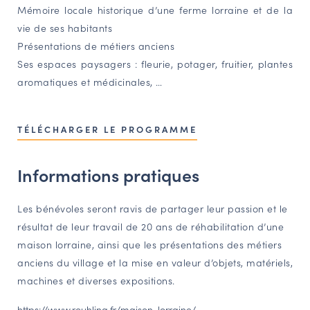
Mémoire locale historique d’une ferme lorraine et de la
NAVIGATION FILTRÉE « ACTEURS »
vie de ses habitants
Présentations de métiers anciens
Ses espaces paysagers : fleurie, potager, fruitier, plantes
PORTAIL CULTURE
aromatiques et médicinales, …
Comité d'Histoire Régionale
Service Inventaire et Patrimoines de la Région Grand Est
TÉLÉCHARGER LE PROGRAMME
VOUS ÊTES…
Informations pratiques
Amateurs d’histoire et de patrimoine
Responsables de structures
Les bénévoles seront ravis de partager leur passion et le
résultat de leur travail de 20 ans de réhabilitation d’une
Étudiants & chercheurs
maison lorraine, ainsi que les présentations des métiers
anciens du village et la mise en valeur d’objets, matériels,
machines et diverses expositions.
https://www.rouhling.fr/maison-lorraine/