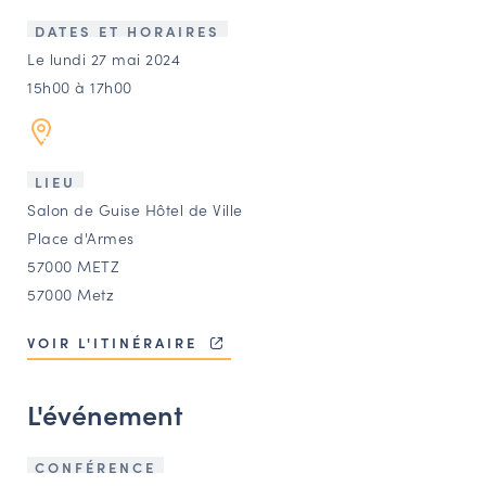
LES ACTIONS PHARES
DATES ET HORAIRES
CONTACT
Le lundi 27 mai 2024
15h00 à 17h00
Agenda
Annuaire
LIEU
Salon de Guise Hôtel de Ville
Ressources
Place d'Armes
57000 METZ
57000 Metz
OFFRES D’EMPLOI ET DE STAGE
BOURSE D’ÉCHANGE
VOIR L'ITINÉRAIRE
OUTILS EN LIGNE
CARTES DES NAUDIN
L'événement
Espace acteurs
CONFÉRENCE