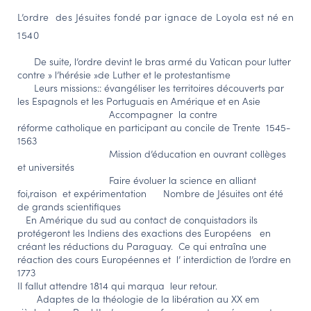
L’ordre des Jésuites fondé par ignace de Loyola est né en
NAVIGATION FILTRÉE « ACTEURS »
1540
De suite, l’ordre devint le bras armé du Vatican pour lutter
PORTAIL CULTURE
contre » l’hérésie »de Luther et le protestantisme
Leurs missions:: évangéliser les territoires découverts par
Comité d'Histoire Régionale
les Espagnols et les Portuguais en Amérique et en Asie
Accompagner la contre
Service Inventaire et Patrimoines de la Région Grand Est
réforme catholique en participant au concile de Trente 1545-
1563
Mission d’éducation en ouvrant collèges
VOUS ÊTES…
et universités
Faire évoluer la science en alliant
Amateurs d’histoire et de patrimoine
foi,raison et expérimentation Nombre de Jésuites ont été
de grands scientifiques
Responsables de structures
En Amérique du sud au contact de conquistadors ils
Étudiants & chercheurs
protégeront les Indiens des exactions des Européens en
créant les réductions du Paraguay. Ce qui entraîna une
réaction des cours Européennes et l’ interdiction de l’ordre en
1773
Il fallut attendre 1814 qui marqua leur retour.
Adaptes de la théologie de la libération au XX em