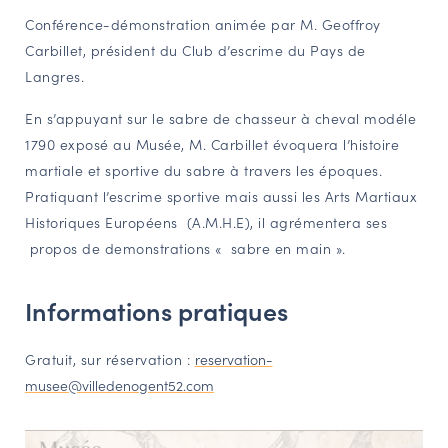
Conférence-démonstration animée par M. Geoffroy
NAVIGATION FILTRÉE « ACTEURS »
Carbillet, président du Club d’escrime du Pays de
Langres.
PORTAIL CULTURE
En s’appuyant sur le sabre de chasseur à cheval modéle
Comité d'Histoire Régionale
1790 exposé au Musée, M. Carbillet évoquera l’histoire
Service Inventaire et Patrimoines de la Région Grand Est
martiale et sportive du sabre à travers les époques.
Pratiquant l’escrime sportive mais aussi les Arts Martiaux
Historiques Européens (A.M.H.E), il agrémentera ses
VOUS ÊTES…
propos de demonstrations « sabre en main ».
Amateurs d’histoire et de patrimoine
Responsables de structures
Informations pratiques
Étudiants & chercheurs
Gratuit, sur réservation :
reservation-
musee@villedenogent52.com