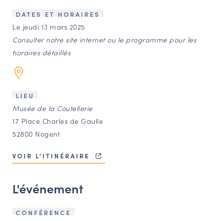
LES ACTIONS PHARES
DATES ET HORAIRES
CONTACT
Le jeudi 13 mars 2025
Consulter notre site internet ou le programme pour les
Agenda
horaires détaillés
Annuaire
LIEU
Ressources
Musée de la Coutellerie
17 Place Charles de Gaulle
52800 Nogent
OFFRES D’EMPLOI ET DE STAGE
BOURSE D’ÉCHANGE
VOIR L'ITINÉRAIRE
OUTILS EN LIGNE
CARTES DES NAUDIN
L'événement
Espace acteurs
CONFÉRENCE