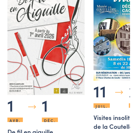
11
1
1
JUIL.
Visites insoli
AVR.
DÉC.
de la Coutelle
De fil en aiguille