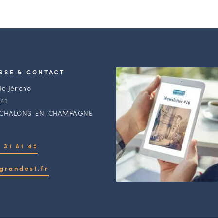
SSE & CONTACT
de Jéricho
41
 CHALONS-EN-CHAMPAGNE
 31 81 45
grandest.fr