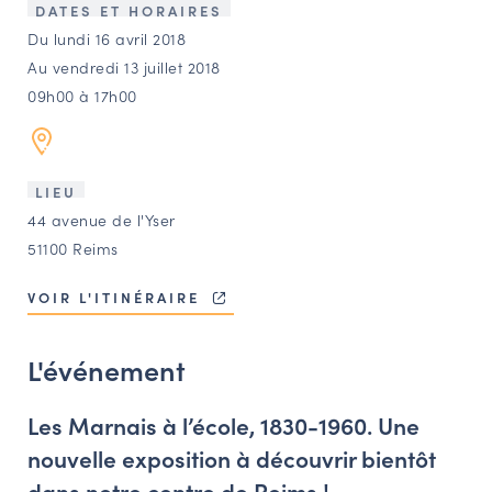
LES ACTIONS PHARES
DATES ET HORAIRES
Du lundi 16 avril 2018
CONTACT
Au vendredi 13 juillet 2018
Agenda
09h00 à 17h00
Annuaire
LIEU
44 avenue de l'Yser
Ressources
51100 Reims
VOIR L'ITINÉRAIRE
OFFRES D’EMPLOI ET DE STAGE
BOURSE D’ÉCHANGE
L'événement
OUTILS EN LIGNE
CARTES DES NAUDIN
Les Marnais à l’école, 1830-1960. Une
Espace acteurs
nouvelle exposition à découvrir bientôt
dans notre centre de Reims !