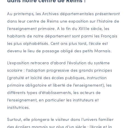
NAVIGATION FILTRÉE « ACTEURS »
Au printemps, les Archives départementales présenteront
dans leur centre de Reims une exposition sur l’histoire de
l’enseignement primaire. A la fin du XVIIIe siècle, les
PORTAIL CULTURE
habitants de notre département sont parmi les Français
Comité d'Histoire Régionale
les plus alphabétisés. Cent ans plus tard, l’école est
Service Inventaire et Patrimoines de la Région Grand Est
devenu le lieu de passage obligé des petits Marnais.
L’exposition retracera d’abord l’évolution du système
VOUS ÊTES…
scolaire : l’adoption progressive des grands principes
Amateurs d’histoire et de patrimoine
(gratuité et laïcité des écoles publiques, instruction
primaire obligatoire et liberté de l’enseignement), les
Responsables de structures
différents types d’établissements, les acteurs de
Étudiants & chercheurs
l’enseignement, en particulier les instituteurs et
institutrices.
Surtout, elle plongera le visiteur dans l’univers familier
des écoliers marnais sur plus d’un siècle : l’école et la