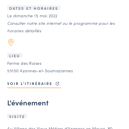
LES ACTIONS PHARES
DATES ET HORAIRES
CONTACT
Le dimanche 15 mai 2022
Consulter notre site internet ou le programme pour les
Agenda
horaires détaillés
Annuaire
LIEU
Ressources
Ferme des Roises
55150 Azannes-et-Soumazannes
OFFRES D’EMPLOI ET DE STAGE
VOIR L'ITINÉRAIRE
BOURSE D’ÉCHANGE
OUTILS EN LIGNE
L'événement
CARTES DES NAUDIN
Espace acteurs
VISITE
Au Village des Vieux Métiers d’Azannes en Meuse, 80