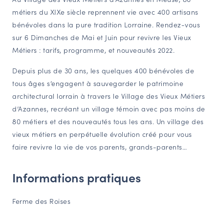
métiers du XIXe siècle reprennent vie avec 400 artisans
NAVIGATION FILTRÉE « ACTEURS »
bénévoles dans la pure tradition Lorraine. Rendez-vous
sur 6 Dimanches de Mai et Juin pour revivre les Vieux
Métiers : tarifs, programme, et nouveautés 2022.
PORTAIL CULTURE
Comité d'Histoire Régionale
Depuis plus de 30 ans, les quelques 400 bénévoles de
Service Inventaire et Patrimoines de la Région Grand Est
tous âges s’engagent à sauvegarder le patrimoine
architectural lorrain à travers le Village des Vieux Métiers
d’Azannes, recréant un village témoin avec pas moins de
VOUS ÊTES…
80 métiers et des nouveautés tous les ans. Un village des
Amateurs d’histoire et de patrimoine
vieux métiers en perpétuelle évolution créé pour vous
faire revivre la vie de vos parents, grands-parents…
Responsables de structures
Étudiants & chercheurs
Informations pratiques
Ferme des Roises