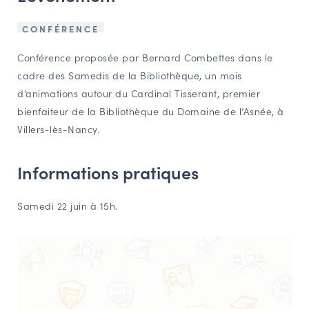
NAVIGATION FILTRÉE « ACTEURS »
CONFÉRENCE
Conférence proposée par Bernard Combettes dans le
PORTAIL CULTURE
cadre des Samedis de la Bibliothèque, un mois
d’animations autour du Cardinal Tisserant, premier
Comité d'Histoire Régionale
bienfaiteur de la Bibliothèque du Domaine de l’Asnée, à
Service Inventaire et Patrimoines de la Région Grand Est
Villers-lès-Nancy.
VOUS ÊTES…
Informations pratiques
Amateurs d’histoire et de patrimoine
Samedi 22 juin à 15h.
Responsables de structures
Étudiants & chercheurs