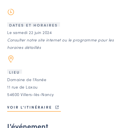
LES ACTIONS PHARES
CONTACT
Agenda
DATES ET HORAIRES
Le samedi 22 juin 2024
Consulter notre site internet ou le programme pour les
Annuaire
horaires détaillés
Ressources
LIEU
OFFRES D’EMPLOI ET DE STAGE
Domaine de l'Asnée
11 rue de Laxou
BOURSE D’ÉCHANGE
54600 Villers-lès-Nancy
OUTILS EN LIGNE
CARTES DES NAUDIN
VOIR L'ITINÉRAIRE
Espace acteurs
L'événement