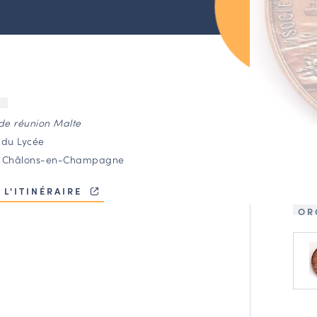
U
 de réunion Malte
 du Lycée
0 Châlons-en-Champagne
 L'ITINÉRAIRE
OR