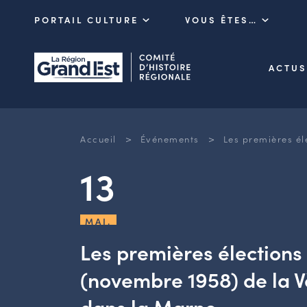
PORTAIL CULTURE
VOUS ÊTES…
ACTUS
>
>
Accueil
Événements
Les premières él
13
MAI.
Les premières élections 
(novembre 1958) de la 
dans la Marne