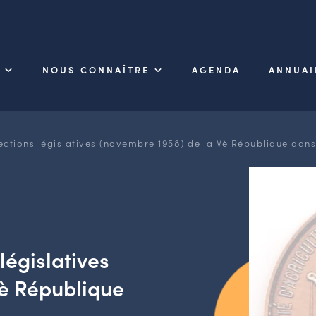
NOUS CONNAÎTRE
AGENDA
ANNUAI
ections législatives (novembre 1958) de la Vè République dan
législatives
Vè République