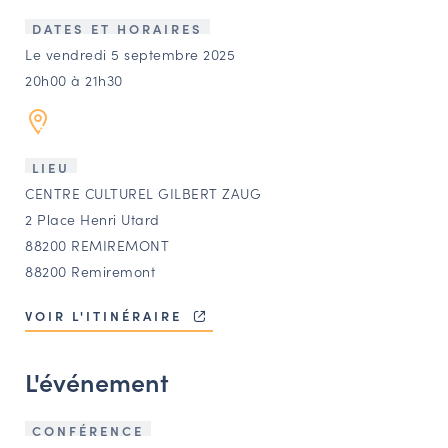
LES ACTIONS PHARES
DATES ET HORAIRES
CONTACT
Le vendredi 5 septembre 2025
20h00 à 21h30
Agenda
Annuaire
LIEU
CENTRE CULTUREL GILBERT ZAUG
Ressources
2 Place Henri Utard
88200 REMIREMONT
88200 Remiremont
OFFRES D’EMPLOI ET DE STAGE
BOURSE D’ÉCHANGE
VOIR L'ITINÉRAIRE
OUTILS EN LIGNE
CARTES DES NAUDIN
L'événement
Espace acteurs
CONFÉRENCE