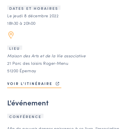
LES ACTIONS PHARES
DATES ET HORAIRES
CONTACT
Le jeudi 8 décembre 2022
18h30 à 20h00
Agenda
Annuaire
LIEU
Maison des Arts et de la Vie associative
Ressources
21 Parc des loisirs Roger-Menu
51200 Épernay
OFFRES D’EMPLOI ET DE STAGE
VOIR L'ITINÉRAIRE
BOURSE D’ÉCHANGE
OUTILS EN LIGNE
L'événement
CARTES DES NAUDIN
Espace acteurs
CONFÉRENCE
Afin de pouvoir donner naissance à ce livre, l’association