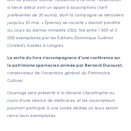
a lancé début avril un appel à souscriptions (
tarif
NAVIGATION FILTRÉE « ACTEURS »
préférentiel de 30 euros
), dont la campagne se déroulera
jusqu’au 20 mai. « Épernay se raconte » devrait paraître
au cours du dernier trimestre 2022, tiré entre 1 500 et 2
PORTAIL CULTURE
000 exemplaires par les Éditions Dominique Guéniot
Comité d'Histoire Régionale
(Liralest), basées à Langres.
Service Inventaire et Patrimoines de la Région Grand Est
La sortie du livre s’accompagnera d’une conférence sur
le patrimoine sparnacien animée par Bernard Ducouret,
VOUS ÊTES…
conservateur de l’inventaire général du Patrimoine
Amateurs d’histoire et de patrimoine
Culturel.
Responsables de structures
L’ouvrage sera présenté à la librairie L’Apostrophe au
Étudiants & chercheurs
cours d’une séance de dédicaces, et les souscripteurs
pourront participer à une soirée dédiée où leurs seront
remis leurs exemplaires.