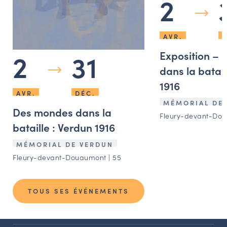
2
AVR.
D
2
31
Exposition –
dans la batail
1916
AVR.
DÉC.
MÉMORIAL DE
Des mondes dans la
Fleury-devant-Dou
bataille : Verdun 1916
MÉMORIAL DE VERDUN
Fleury-devant-Douaumont | 55
TOUS SES ÉVÉNEMENTS