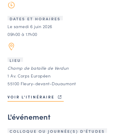
LES ACTIONS PHARES
CONTACT
DATES ET HORAIRES
Agenda
Le samedi 6 juin 2026
09h00 à 17h00
Annuaire
LIEU
Ressources
Champ de bataille de Verdun
1 Av. Corps Européen
OFFRES D’EMPLOI ET DE STAGE
55100 Fleury-devant-Douaumont
BOURSE D’ÉCHANGE
VOIR L'ITINÉRAIRE
OUTILS EN LIGNE
CARTES DES NAUDIN
L'événement
Espace acteurs
COLLOQUE OU JOURNÉE(S) D'ÉTUDES