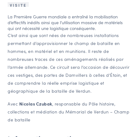
VISITE
NAVIGATION FILTRÉE « ACTEURS »
La Première Guerre mondiale a entraîné la mobilisation
d’effectifs inédits ainsi que l’utilisation massive de matériels
qui ont nécessité une logistique conséquente.
PORTAIL CULTURE
C’est ainsi que sont nées de nombreuses installations
Comité d'Histoire Régionale
permettant d’approvisionner le champ de bataille en
Service Inventaire et Patrimoines de la Région Grand Est
hommes, en matériel et en munitions. Il reste de
nombreuses traces de ces aménagements réalisés par
l’armée allemande. Ce circuit sera l’occasion de découvrir
VOUS ÊTES…
ces vestiges, des portes de Damvillers à celles d’Étain, et
Amateurs d’histoire et de patrimoine
de comprendre la réelle emprise logistique et
géographique de la bataille de Verdun.
Responsables de structures
Étudiants & chercheurs
Avec
Nicolas Czubak
, responsable du Pôle histoire,
collections et médiation du Mémorial de Verdun – Champ
de bataille