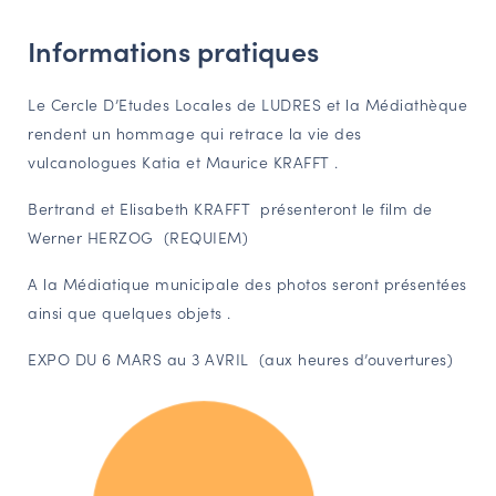
NAVIGATION FILTRÉE « ACTEURS »
Informations pratiques
Le Cercle D’Etudes Locales de LUDRES et la Médiathèque
PORTAIL CULTURE
rendent un hommage qui retrace la vie des
Comité d'Histoire Régionale
vulcanologues Katia et Maurice KRAFFT .
Service Inventaire et Patrimoines de la Région Grand Est
Bertrand et Elisabeth KRAFFT présenteront le film de
Werner HERZOG (REQUIEM)
VOUS ÊTES…
A la Médiatique municipale des photos seront présentées
Amateurs d’histoire et de patrimoine
ainsi que quelques objets .
Responsables de structures
EXPO DU 6 MARS au 3 AVRIL (aux heures d’ouvertures)
Étudiants & chercheurs