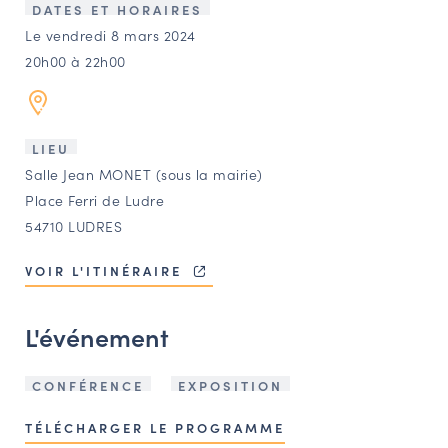
LES ACTIONS PHARES
DATES ET HORAIRES
Le vendredi 8 mars 2024
CONTACT
20h00 à 22h00
Agenda
Annuaire
LIEU
Salle Jean MONET (sous la mairie)
Place Ferri de Ludre
Ressources
54710 LUDRES
VOIR L'ITINÉRAIRE
OFFRES D’EMPLOI ET DE STAGE
BOURSE D’ÉCHANGE
L'événement
OUTILS EN LIGNE
CARTES DES NAUDIN
CONFÉRENCE
EXPOSITION
Espace acteurs
TÉLÉCHARGER LE PROGRAMME