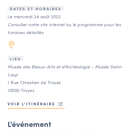
LES ACTIONS PHARES
DATES ET HORAIRES
CONTACT
Le mercredi 24 août 2022
Consulter notre site internet ou le programme pour les
Agenda
horaires détaillés
Annuaire
LIEU
Ressources
Musée des Beaux-Arts et d'Archéologie - Musée Saint-
Loup
1 Rue Chrestien de Troyes
OFFRES D’EMPLOI ET DE STAGE
10000 Troyes
BOURSE D’ÉCHANGE
OUTILS EN LIGNE
VOIR L'ITINÉRAIRE
CARTES DES NAUDIN
L'événement
Espace acteurs