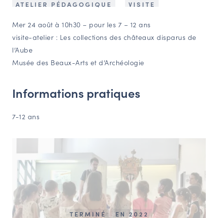
ATELIER PÉDAGOGIQUE
VISITE
NAVIGATION FILTRÉE « ACTEURS »
Mer 24 août à 10h30 – pour les 7 – 12 ans
visite-atelier : Les collections des châteaux disparus de
l’Aube
PORTAIL CULTURE
Musée des Beaux-Arts et d’Archéologie
Comité d'Histoire Régionale
Service Inventaire et Patrimoines de la Région Grand Est
Informations pratiques
7-12 ans
VOUS ÊTES…
Amateurs d’histoire et de patrimoine
Responsables de structures
Étudiants & chercheurs
TERMINÉ
EN 2022