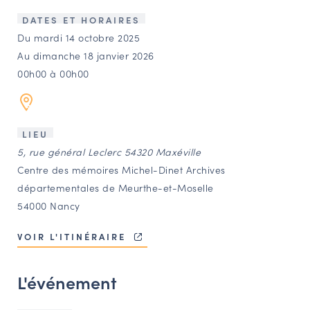
LES ACTIONS PHARES
DATES ET HORAIRES
CONTACT
Du mardi 14 octobre 2025
Au dimanche 18 janvier 2026
Agenda
00h00 à 00h00
Annuaire
LIEU
Ressources
5, rue général Leclerc 54320 Maxéville
Centre des mémoires Michel-Dinet Archives
départementales de Meurthe-et-Moselle
OFFRES D’EMPLOI ET DE STAGE
54000 Nancy
BOURSE D’ÉCHANGE
OUTILS EN LIGNE
VOIR L'ITINÉRAIRE
CARTES DES NAUDIN
L'événement
Espace acteurs