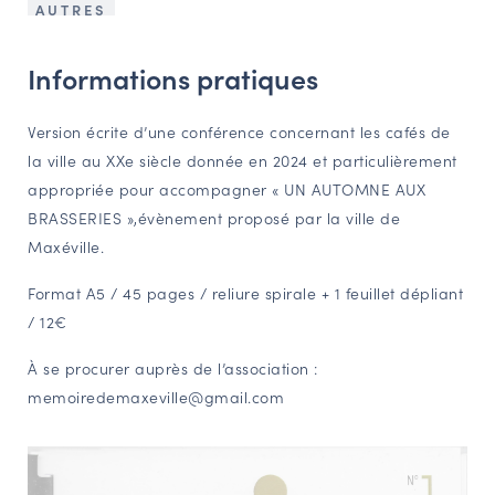
AUTRES
NAVIGATION FILTRÉE « ACTEURS »
Informations pratiques
PORTAIL CULTURE
Version écrite d’une conférence concernant les cafés de
Comité d'Histoire Régionale
la ville au XXe siècle donnée en 2024 et particulièrement
Service Inventaire et Patrimoines de la Région Grand Est
appropriée pour accompagner « UN AUTOMNE AUX
BRASSERIES »,évènement proposé par la ville de
Maxéville.
VOUS ÊTES…
Format A5 / 45 pages / reliure spirale + 1 feuillet dépliant
Amateurs d’histoire et de patrimoine
/ 12€
Responsables de structures
Étudiants & chercheurs
À se procurer auprès de l’association :
memoiredemaxeville@gmail.com