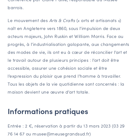
barrois.
NAVIGATION FILTRÉE « ACTEURS »
Le mouvement des
Arts & Crafts
(« arts et artisanats »)
naît en Angleterre vers 1860, sous l’impulsion de deux
PORTAIL CULTURE
acteurs majeurs, John Ruskin et William Morris. Face au
Comité d'Histoire Régionale
progrès, à l’industrialisation galopante, aux changements
Service Inventaire et Patrimoines de la Région Grand Est
des modes de vie, ils ont eu à cœur de réconcilier l’art et
le travail autour de plusieurs principes : l’art doit être
accessible, assurer une cohésion sociale et être
VOUS ÊTES…
l’expression du plaisir que prend l’homme à travailler.
Amateurs d’histoire et de patrimoine
Tous les objets de la vie quotidienne sont concernés : la
maison devient une œuvre d’art totale.
Responsables de structures
Étudiants & chercheurs
Informations pratiques
Entrée : 2 €, réservation à partir du 13 mars 2023 (03 29
76 14 67 ou musee@meusegrandsud.fr)