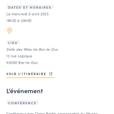
LES ACTIONS PHARES
DATES ET HORAIRES
CONTACT
Le mercredi 5 avril 2023
18h30 à 20h00
Agenda
Annuaire
LIEU
Salle des fêtes de Bar-le-Duc
Ressources
12 rue Lapique
55000 Bar-le-Duc
OFFRES D’EMPLOI ET DE STAGE
VOIR L'ITINÉRAIRE
BOURSE D’ÉCHANGE
OUTILS EN LIGNE
L'événement
CARTES DES NAUDIN
Espace acteurs
CONFÉRENCE
Conférence par Claire Paillé, responsable du Musée