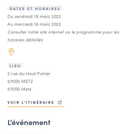
LES ACTIONS PHARES
DATES ET HORAIRES
CONTACT
Du vendredi 18 mars 2022
Au mercredi 16 mars 2022
Agenda
Consulter notre site internet ou le programme pour les
horaires détaillés
Annuaire
Ressources
LIEU
2 rue du Haut Poirier
57000 METZ
OFFRES D’EMPLOI ET DE STAGE
57000 Metz
BOURSE D’ÉCHANGE
OUTILS EN LIGNE
VOIR L'ITINÉRAIRE
CARTES DES NAUDIN
L'événement
Espace acteurs