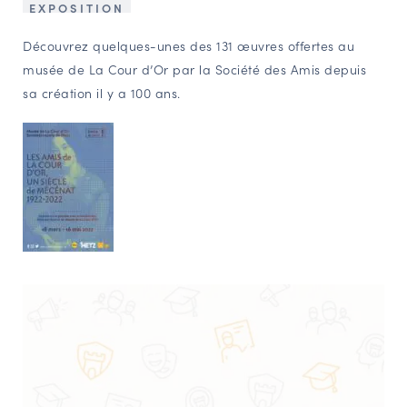
EXPOSITION
NAVIGATION FILTRÉE « ACTEURS »
Découvrez quelques-unes des 131 œuvres offertes au
musée de La Cour d’Or par la Société des Amis depuis
sa création il y a 100 ans.
PORTAIL CULTURE
Comité d'Histoire Régionale
Service Inventaire et Patrimoines de la Région Grand Est
VOUS ÊTES…
Amateurs d’histoire et de patrimoine
Responsables de structures
Étudiants & chercheurs