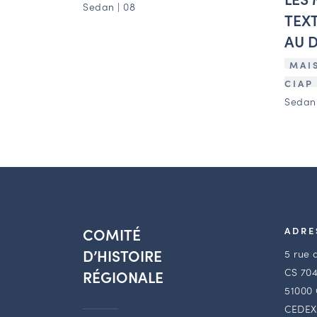
Sedan | 08
TEXT
AU D
MAI
CIAP
Sedan 
COMITÉ
ADRE
D’HISTOIRE
5 rue 
CS 704
RÉGIONALE
51000
CEDEX