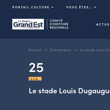
PORTAIL CULTURE
VOUS ÊTES…
ACTUS
>
>
Accueil
Événements
Le stade Louis 
25
AVR.
Le stade Louis Dugaugu