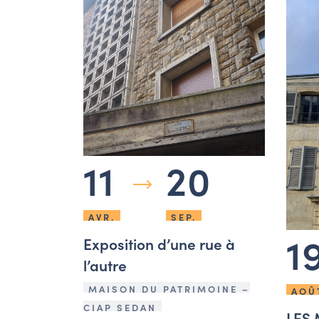
11
20
AVR.
SEP.
1
Exposition d’une rue à
l’autre
MAISON DU PATRIMOINE –
AOÛ
CIAP SEDAN
LES