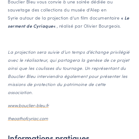
Bouclier Bleu vous convie à une soirée dédiée au
NAVIGATION FILTRÉE « ACTEURS »
sauvetage des collections du musée d’Alep en
Syrie autour de la projection d’un film documentaire
«
Le
serment de Cyriaque
«
, réalisé par Olivier Bourgeois.
PORTAIL CULTURE
Comité d'Histoire Régionale
Service Inventaire et Patrimoines de la Région Grand Est
La projection sera suivie d’un temps d’échange privilégié
avec le réalisateur, qui partagera la genèse de ce projet
ainsi que les coulisses du tournage. Un représentant du
VOUS ÊTES…
Bouclier Bleu interviendra également pour présenter les
Amateurs d’histoire et de patrimoine
missions de protection du patrimoine de cette
association.
Responsables de structures
Étudiants & chercheurs
www.bouclier-bleu.fr
theoathofcyriac.com
Informations pratiques