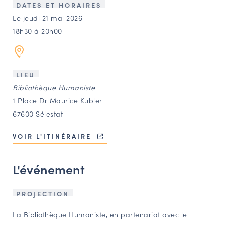
LES ACTIONS PHARES
DATES ET HORAIRES
Le jeudi 21 mai 2026
CONTACT
18h30 à 20h00
Agenda
Annuaire
LIEU
Bibliothèque Humaniste
1 Place Dr Maurice Kubler
Ressources
67600 Sélestat
VOIR L'ITINÉRAIRE
OFFRES D’EMPLOI ET DE STAGE
BOURSE D’ÉCHANGE
L'événement
OUTILS EN LIGNE
CARTES DES NAUDIN
PROJECTION
Espace acteurs
La Bibliothèque Humaniste, en partenariat avec le