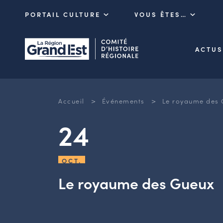
PORTAIL CULTURE
VOUS ÊTES…
ACTUS
>
>
Accueil
Événements
Le royaume des 
24
OCT.
Le royaume des Gueux