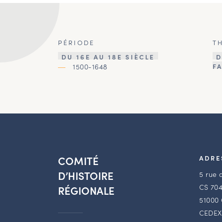
PÉRIODE
T
DU 16E AU 18E SIÈCLE
D
1500-1648
F
COMITÉ
ADRE
D’HISTOIRE
5 rue 
CS 704
RÉGIONALE
51000
CEDEX