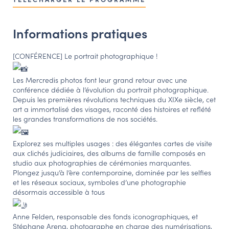
NAVIGATION FILTRÉE « ACTEURS »
Informations pratiques
PORTAIL CULTURE
[CONFÉRENCE] Le portrait photographique !
Comité d'Histoire Régionale
Les Mercredis photos font leur grand retour avec une
Service Inventaire et Patrimoines de la Région Grand Est
conférence dédiée à l’évolution du portrait photographique.
Depuis les premières révolutions techniques du XIXe siècle, cet
art a immortalisé des visages, raconté des histoires et reflété
les grandes transformations de nos sociétés.
VOUS ÊTES…
Amateurs d’histoire et de patrimoine
Explorez ses multiples usages : des élégantes cartes de visite
aux clichés judiciaires, des albums de famille composés en
Responsables de structures
studio aux photographies de cérémonies marquantes.
Étudiants & chercheurs
Plongez jusqu’à l’ère contemporaine, dominée par les selfies
et les réseaux sociaux, symboles d’une photographie
désormais accessible à tous
Anne Felden, responsable des fonds iconographiques, et
Stéphane Arena, photographe en charge des numérisations,