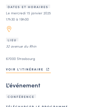
LES ACTIONS PHARES
DATES ET HORAIRES
CONTACT
Le mercredi 15 janvier 2025
17h30 à 19h00
Agenda
Annuaire
LIEU
32 avenue du Rhin
Ressources
67000 Strasbourg
OFFRES D’EMPLOI ET DE STAGE
VOIR L'ITINÉRAIRE
BOURSE D’ÉCHANGE
OUTILS EN LIGNE
L'événement
CARTES DES NAUDIN
Espace acteurs
CONFÉRENCE
TÉLÉCHARGER LE PROGRAMME