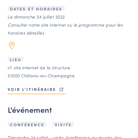
LES ACTIONS PHARES
DATES ET HORAIRES
CONTACT
Le dimanche 24 juillet 2022
Consulter notre site internet ou le programme pour les
Agenda
horaires détaillés
Annuaire
LIEU
Ressources
cf. site internet de la structure
51000 Châlons-en-Champagne
OFFRES D’EMPLOI ET DE STAGE
VOIR L'ITINÉRAIRE
BOURSE D’ÉCHANGE
OUTILS EN LIGNE
L'événement
CARTES DES NAUDIN
Espace acteurs
CONFÉRENCE
VISITE
Dimanche 24 juillet – visite /conférence au musée des