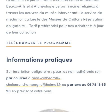
Beaux-Arts et d’Archéologie Le patrimoine religieux à
NAVIGATION FILTRÉE « ACTEURS »
travers les oeuvres du musée Intervenant : le service de
médiation culturelle des Musées de Châlons Réservation
obligatoire – Tarif préférentiel pour nos adhérents à jour
PORTAIL CULTURE
de leur cotisation
Comité d'Histoire Régionale
Service Inventaire et Patrimoines de la Région Grand Est
TÉLÉCHARGER LE PROGRAMME
Informations pratiques
VOUS ÊTES…
Amateurs d’histoire et de patrimoine
Sur inscription obligatoire : pour les non-adhérents soit
Responsables de structures
par courriel
à
amis-cathedrale-
Étudiants & chercheurs
chalonsenchampagne@hotmail.fr
ou
par sms au 06 78 18 65
90
en précisant votre nom.