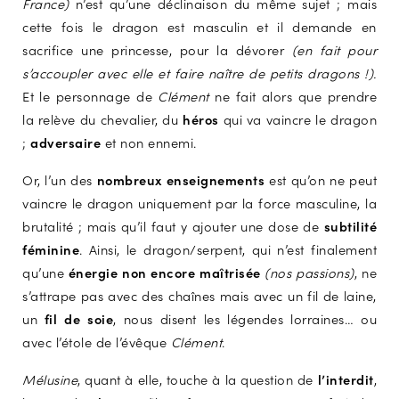
France)
n’est qu’une déclinaison du même sujet ; mais
cette fois le dragon est masculin et il demande en
sacrifice une princesse, pour la dévorer
(en fait pour
s’accoupler avec elle et faire naître de petits dragons !).
Et le personnage de
Clément
ne fait alors que prendre
la relève du chevalier, du
héros
qui va vaincre le dragon
;
adversaire
et non ennemi.
Or, l’un des
nombreux enseignements
est qu’on ne peut
vaincre le dragon uniquement par la force masculine, la
brutalité ; mais qu’il faut y ajouter une dose de
subtilité
féminine
. Ainsi, le dragon/serpent, qui n’est finalement
qu’une
énergie non encore maîtrisée
(nos passions)
, ne
s’attrape pas avec des chaînes mais avec un fil de laine,
un
fil de soie
, nous disent les légendes lorraines… ou
avec l’étole de l’évêque
Clément
.
Mélusine
, quant à elle, touche à la question de
l’interdit
,