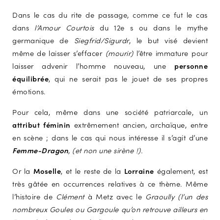
Dans le cas du rite de passage, comme ce fut le cas
dans
l’Amour Courtois
du 12e s ou dans le mythe
germanique de
Siegfrid/Sigurdr
, le but visé devient
même de laisser s’effacer
(mourir)
l’être immature pour
laisser advenir l’homme nouveau, une
personne
équilibrée
, qui ne serait pas le jouet de ses propres
émotions.
Pour cela, même dans une société patriarcale, un
attribut féminin
extrêmement ancien, archaïque, entre
en scène ; dans le cas qui nous intéresse il s’agit d’une
Femme-Dragon
,
(et non une sirène !).
Or la
Moselle
, et le reste de la
Lorraine
également, est
très gâtée en occurrences relatives à ce thème. Même
l’histoire de
Clément
à Metz avec le
Graoully (l’un des
nombreux Goules ou Gargoule qu’on retrouve ailleurs en