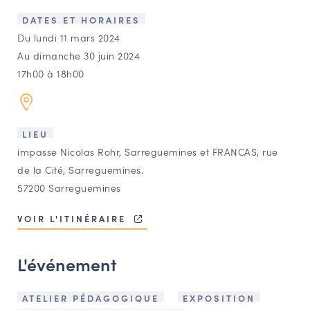
LES ACTIONS PHARES
DATES ET HORAIRES
CONTACT
Du lundi 11 mars 2024
Au dimanche 30 juin 2024
Agenda
17h00 à 18h00
Annuaire
LIEU
Ressources
impasse Nicolas Rohr, Sarreguemines et FRANCAS, rue
de la Cité, Sarreguemines.
57200 Sarreguemines
OFFRES D’EMPLOI ET DE STAGE
BOURSE D’ÉCHANGE
VOIR L'ITINÉRAIRE
OUTILS EN LIGNE
CARTES DES NAUDIN
L'événement
Espace acteurs
ATELIER PÉDAGOGIQUE
EXPOSITION