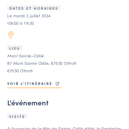
LES ACTIONS PHARES
DATES ET HORAIRES
CONTACT
Le mardi 2 juillet 2024
10h00 à 11h30
Agenda
Annuaire
LIEU
Mont Sainte-Odile
Ressources
87 Mont Sainte Odile, 67530 Ottrott
67530 Ottrott
OFFRES D’EMPLOI ET DE STAGE
VOIR L'ITINÉRAIRE
BOURSE D’ÉCHANGE
OUTILS EN LIGNE
L'événement
CARTES DES NAUDIN
Espace acteurs
VISITE
A l’occasion de la fête de Sainte-Odile d’été, la Fondation