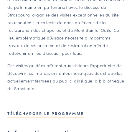
du patrimoine en partenariat avec le diocèse de
NAVIGATION FILTRÉE « ACTEURS »
Strasbourg, organise des visites exceptionnelles du site
pour soutenir la collecte de dons en faveur de la
restauration des chapelles et du Mont Sainte-Odile. Ce
PORTAIL CULTURE
lieu emblématique d’Alsace nécessite d’importants
Comité d'Histoire Régionale
travaux de sécurisation et de restauration afin de
Service Inventaire et Patrimoines de la Région Grand Est
redevenir un lieu d’accueil pour tous.
Ces visites guidées offriront aux visiteurs l’opportunité de
VOUS ÊTES…
découvrir les impressionnantes mosaïques des chapelles
Amateurs d’histoire et de patrimoine
actuellement fermées au public, ainsi que la bibliothèque
du Sanctuaire.
Responsables de structures
Étudiants & chercheurs
TÉLÉCHARGER LE PROGRAMME