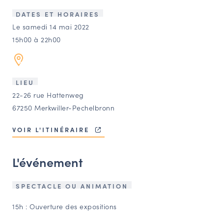
LES ACTIONS PHARES
DATES ET HORAIRES
CONTACT
Le samedi 14 mai 2022
15h00 à 22h00
Agenda
Annuaire
LIEU
22-26 rue Hattenweg
Ressources
67250 Merkwiller-Pechelbronn
VOIR L'ITINÉRAIRE
OFFRES D’EMPLOI ET DE STAGE
BOURSE D’ÉCHANGE
L'événement
OUTILS EN LIGNE
CARTES DES NAUDIN
SPECTACLE OU ANIMATION
Espace acteurs
15h : Ouverture des expositions