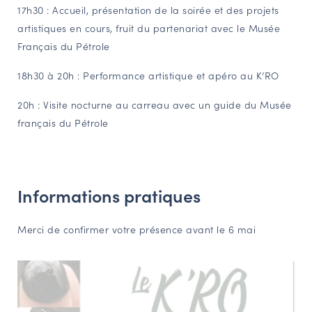
17h30 : Accueil, présentation de la soirée et des projets
NAVIGATION FILTRÉE « ACTEURS »
artistiques en cours, fruit du partenariat avec le Musée
Français du Pétrole
PORTAIL CULTURE
18h30 à 20h : Performance artistique et apéro au K’RO
Comité d'Histoire Régionale
20h : Visite nocturne au carreau avec un guide du Musée
Service Inventaire et Patrimoines de la Région Grand Est
français du Pétrole
VOUS ÊTES…
Amateurs d’histoire et de patrimoine
Informations pratiques
Responsables de structures
Merci de confirmer votre présence avant le 6 mai
Étudiants & chercheurs