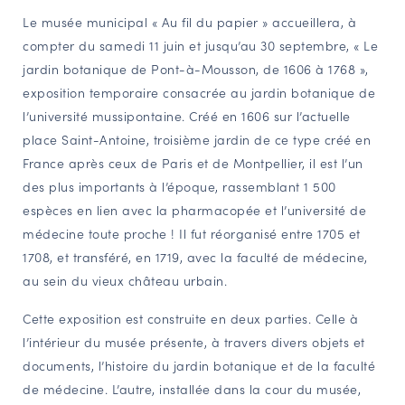
Le musée municipal « Au fil du papier » accueillera, à
NAVIGATION FILTRÉE « ACTEURS »
compter du samedi 11 juin et jusqu’au 30 septembre, « Le
jardin botanique de Pont-à-Mousson, de 1606 à 1768 »,
exposition temporaire consacrée au jardin botanique de
PORTAIL CULTURE
l’université mussipontaine. Créé en 1606 sur l’actuelle
Comité d'Histoire Régionale
place Saint-Antoine, troisième jardin de ce type créé en
Service Inventaire et Patrimoines de la Région Grand Est
France après ceux de Paris et de Montpellier, il est l’un
des plus importants à l’époque, rassemblant 1 500
espèces en lien avec la pharmacopée et l’université de
VOUS ÊTES…
médecine toute proche ! Il fut réorganisé entre 1705 et
Amateurs d’histoire et de patrimoine
1708, et transféré, en 1719, avec la faculté de médecine,
Responsables de structures
au sein du vieux château urbain.
Étudiants & chercheurs
Cette exposition est construite en deux parties. Celle à
l’intérieur du musée présente, à travers divers objets et
documents, l’histoire du jardin botanique et de la faculté
de médecine. L’autre, installée dans la cour du musée,