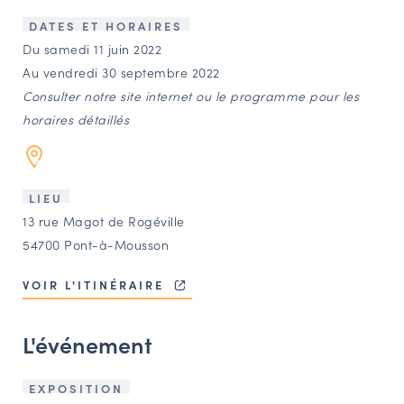
LES ACTIONS PHARES
DATES ET HORAIRES
CONTACT
Du samedi 11 juin 2022
Au vendredi 30 septembre 2022
Agenda
Consulter notre site internet ou le programme pour les
horaires détaillés
Annuaire
Ressources
LIEU
13 rue Magot de Rogéville
54700 Pont-à-Mousson
OFFRES D’EMPLOI ET DE STAGE
BOURSE D’ÉCHANGE
VOIR L'ITINÉRAIRE
OUTILS EN LIGNE
CARTES DES NAUDIN
L'événement
Espace acteurs
EXPOSITION