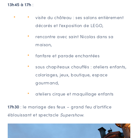
13h45 à 17h
:
NAVIGATION FILTRÉE « ACTEURS »
visite du château : ses salons entièrement
décorés et l’exposition de LEGO,
PORTAIL CULTURE
rencontre avec saint Nicolas dans sa
Comité d'Histoire Régionale
maison,
Service Inventaire et Patrimoines de la Région Grand Est
fanfare et parade enchantées
sous chapiteaux chauffés : ateliers enfants,
VOUS ÊTES…
coloriages, jeux, boutique, espace
gourmand,
Amateurs d’histoire et de patrimoine
Responsables de structures
ateliers cirque et maquillage enfants
Étudiants & chercheurs
17h30
: le mariage des feux – grand feu d’artifice
éblouissant et spectacle
Supershow
.