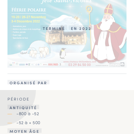
TERMINÉ
EN 2022
ORGANISÉ PAR
PÉRIODE
ANTIQUITÉ
-800 à -52
-52 à + 500
MOYEN ÂGE