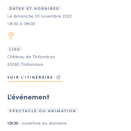
LES ACTIONS PHARES
DATES ET HORAIRES
CONTACT
Le dimanche 20 novembre 2022
13h30 à 18h00
Agenda
Annuaire
LIEU
Château de Thillombois
Ressources
55260 Thillombois
VOIR L'ITINÉRAIRE
OFFRES D’EMPLOI ET DE STAGE
BOURSE D’ÉCHANGE
L'événement
OUTILS EN LIGNE
CARTES DES NAUDIN
SPECTACLE OU ANIMATION
Espace acteurs
13h30
: ouverture du domaine