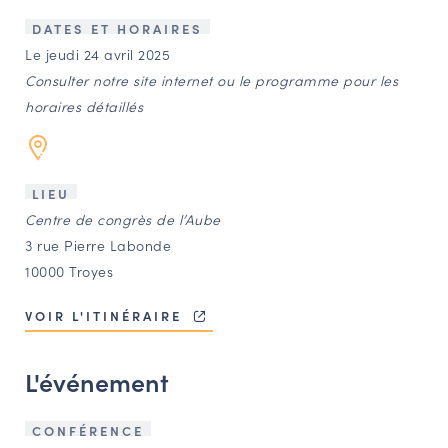
LES ACTIONS PHARES
DATES ET HORAIRES
CONTACT
Le jeudi 24 avril 2025
Consulter notre site internet ou le programme pour les
Agenda
horaires détaillés
Annuaire
LIEU
Ressources
Centre de congrès de l’Aube
3 rue Pierre Labonde
10000 Troyes
OFFRES D’EMPLOI ET DE STAGE
BOURSE D’ÉCHANGE
VOIR L'ITINÉRAIRE
OUTILS EN LIGNE
CARTES DES NAUDIN
L'événement
Espace acteurs
CONFÉRENCE