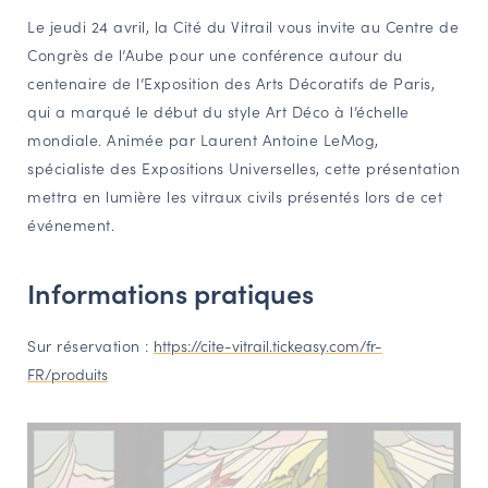
Le jeudi 24 avril, la Cité du Vitrail vous invite au Centre de
NAVIGATION FILTRÉE « ACTEURS »
Congrès de l’Aube pour une conférence autour du
centenaire de l’Exposition des Arts Décoratifs de Paris,
qui a marqué le début du style Art Déco à l’échelle
PORTAIL CULTURE
mondiale. Animée par Laurent Antoine LeMog,
Comité d'Histoire Régionale
spécialiste des Expositions Universelles, cette présentation
Service Inventaire et Patrimoines de la Région Grand Est
mettra en lumière les vitraux civils présentés lors de cet
événement.
VOUS ÊTES…
Informations pratiques
Amateurs d’histoire et de patrimoine
Responsables de structures
Sur réservation :
https://cite-vitrail.tickeasy.com/fr-
Étudiants & chercheurs
FR/produits