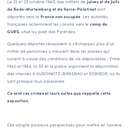
Le 22 et 23 octobre 1940, des milliers de
Juives et de Juifs
NAVIGATION FILTRÉE « ACTEURS »
de Bade-Wurtemberg et de Sarre-Palatinat
sont
déportés vers la
France non occupée
. Les autorités
françaises acheminent les convois vers le
camp de
PORTAIL CULTURE
GURS,
situé au pied des Pyrénées.
Comité d'Histoire Régionale
Quelques déportés réussissent à s’échapper, plus d’un
Service Inventaire et Patrimoines de la Région Grand Est
millier de personnes y meurent dans les années qui
suivent à cause des conditions de vie déplorables ; Entre
1942 et 1944, la SS et la police organisent la déportation
VOUS ÊTES…
des internés à AUSCHWITZ-BIRKENAU et SOBIBOR, où ils
Amateurs d’histoire et de patrimoine
sont presque tous assassinés.
Responsables de structures
Ce sont ces crimes et leurs suites que rappelle cette
Étudiants & chercheurs
exposition.
Elle adopte plusieurs perspectives pour mettre en lumière