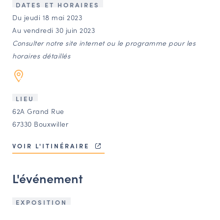
LES ACTIONS PHARES
DATES ET HORAIRES
Du jeudi 18 mai 2023
CONTACT
Au vendredi 30 juin 2023
Agenda
Consulter notre site internet ou le programme pour les
horaires détaillés
Annuaire
LIEU
Ressources
62A Grand Rue
67330 Bouxwiller
OFFRES D’EMPLOI ET DE STAGE
VOIR L'ITINÉRAIRE
BOURSE D’ÉCHANGE
OUTILS EN LIGNE
L'événement
CARTES DES NAUDIN
Espace acteurs
EXPOSITION