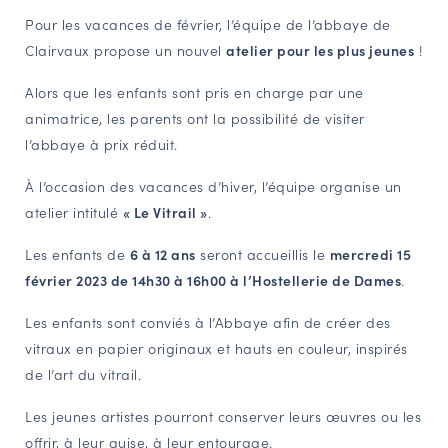
Pour les vacances de février, l’équipe de l’abbaye de
NAVIGATION FILTRÉE « ACTEURS »
Clairvaux propose un nouvel
atelier pour les plus jeunes
!
Alors que les enfants sont pris en charge par une
PORTAIL CULTURE
animatrice, les parents ont la possibilité de visiter
Comité d'Histoire Régionale
l’abbaye à prix réduit.
Service Inventaire et Patrimoines de la Région Grand Est
À l’occasion des vacances d’hiver, l’équipe organise un
atelier intitulé
« Le Vitrail »
.
VOUS ÊTES…
Les enfants de
6 à 12 ans
seront accueillis le
mercredi 15
Amateurs d’histoire et de patrimoine
février 2023 de 14h30 à 16h00 à l’Hostellerie de Dames
.
Responsables de structures
Les enfants sont conviés à l’Abbaye afin de créer des
Étudiants & chercheurs
vitraux en papier originaux et hauts en couleur, inspirés
de l’art du vitrail.
Les jeunes artistes pourront conserver leurs œuvres ou les
offrir, à leur guise, à leur entourage.