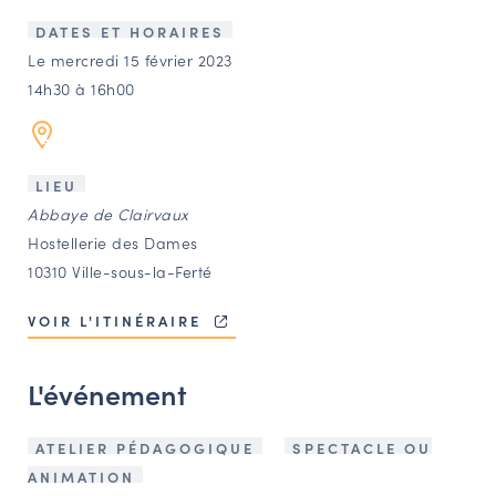
LES ACTIONS PHARES
DATES ET HORAIRES
CONTACT
Le mercredi 15 février 2023
14h30 à 16h00
Agenda
Annuaire
LIEU
Abbaye de Clairvaux
Ressources
Hostellerie des Dames
10310 Ville-sous-la-Ferté
OFFRES D’EMPLOI ET DE STAGE
VOIR L'ITINÉRAIRE
BOURSE D’ÉCHANGE
OUTILS EN LIGNE
L'événement
CARTES DES NAUDIN
Espace acteurs
ATELIER PÉDAGOGIQUE
SPECTACLE OU
ANIMATION