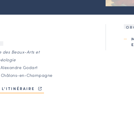
OR
U
 des Beaux-Arts et
héologie
 Alexandre Godart
0 Châlons-en-Champagne
 L'ITINÉRAIRE