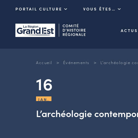
PORTAIL CULTURE
VOUS ÊTES…
ACTUS
>
>
Accueil
Événements
L’archéologie c
16
JAN.
L’archéologie contempo