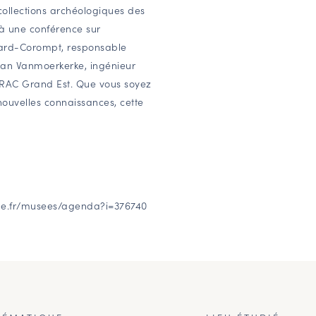
 collections archéologiques des
 une conférence sur
hard-Corompt, responsable
 Jan Vanmoerkerke, ingénieur
 DRAC Grand Est. Que vous soyez
ouvelles connaissances, cette
gne.fr/musees/agenda?i=376740