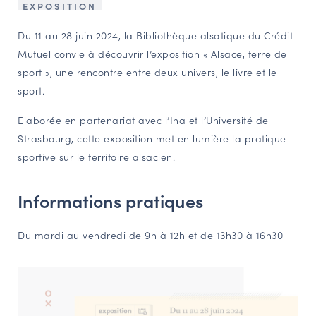
EXPOSITION
NAVIGATION FILTRÉE « ACTEURS »
Du 11 au 28 juin 2024, la Bibliothèque alsatique du Crédit
Mutuel convie à découvrir l’exposition « Alsace, terre de
sport », une rencontre entre deux univers, le livre et le
PORTAIL CULTURE
sport.
Comité d'Histoire Régionale
Service Inventaire et Patrimoines de la Région Grand Est
Elaborée en partenariat avec l’Ina et l’Université de
Strasbourg, cette exposition met en lumière la pratique
sportive sur le territoire alsacien.
VOUS ÊTES…
Amateurs d’histoire et de patrimoine
Informations pratiques
Responsables de structures
Étudiants & chercheurs
Du mardi au vendredi de 9h à 12h et de 13h30 à 16h30