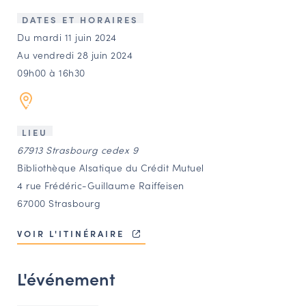
LES ACTIONS PHARES
DATES ET HORAIRES
CONTACT
Du mardi 11 juin 2024
Au vendredi 28 juin 2024
Agenda
09h00 à 16h30
Annuaire
LIEU
Ressources
67913 Strasbourg cedex 9
Bibliothèque Alsatique du Crédit Mutuel
4 rue Frédéric-Guillaume Raiffeisen
OFFRES D’EMPLOI ET DE STAGE
67000 Strasbourg
BOURSE D’ÉCHANGE
OUTILS EN LIGNE
VOIR L'ITINÉRAIRE
CARTES DES NAUDIN
L'événement
Espace acteurs