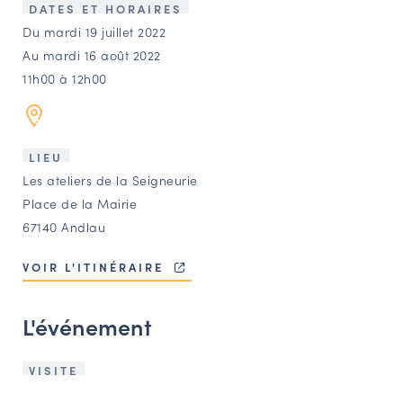
LES ACTIONS PHARES
DATES ET HORAIRES
Du mardi 19 juillet 2022
CONTACT
Au mardi 16 août 2022
Agenda
11h00 à 12h00
Annuaire
LIEU
Les ateliers de la Seigneurie
Ressources
Place de la Mairie
67140 Andlau
OFFRES D’EMPLOI ET DE STAGE
VOIR L'ITINÉRAIRE
BOURSE D’ÉCHANGE
OUTILS EN LIGNE
L'événement
CARTES DES NAUDIN
Espace acteurs
VISITE