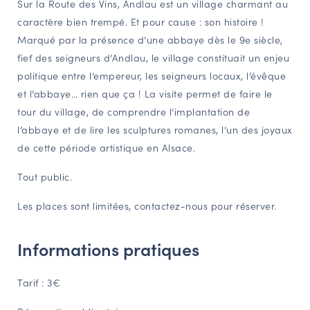
Sur la Route des Vins, Andlau est un village charmant au
NAVIGATION FILTRÉE « ACTEURS »
caractère bien trempé. Et pour cause : son histoire !
Marqué par la présence d’une abbaye dès le 9e siècle,
fief des seigneurs d’Andlau, le village constituait un enjeu
PORTAIL CULTURE
politique entre l’empereur, les seigneurs locaux, l’évêque
et l’abbaye… rien que ça ! La visite permet de faire le
Comité d'Histoire Régionale
tour du village, de comprendre l’implantation de
Service Inventaire et Patrimoines de la Région Grand Est
l’abbaye et de lire les sculptures romanes, l’un des joyaux
de cette période artistique en Alsace.
VOUS ÊTES…
Tout public.
Amateurs d’histoire et de patrimoine
Les places sont limitées, contactez-nous pour réserver.
Responsables de structures
Étudiants & chercheurs
Informations pratiques
Tarif : 3€