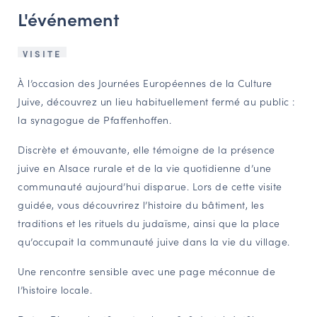
L'événement
NAVIGATION FILTRÉE « ACTEURS »
VISITE
PORTAIL CULTURE
À l’occasion des Journées Européennes de la Culture
Comité d'Histoire Régionale
Juive, découvrez un lieu habituellement fermé au public :
Service Inventaire et Patrimoines de la Région Grand Est
la synagogue de Pfaffenhoffen.
Discrète et émouvante, elle témoigne de la présence
juive en Alsace rurale et de la vie quotidienne d’une
VOUS ÊTES…
communauté aujourd’hui disparue. Lors de cette visite
Amateurs d’histoire et de patrimoine
guidée, vous découvrirez l’histoire du bâtiment, les
Responsables de structures
traditions et les rituels du judaïsme, ainsi que la place
Étudiants & chercheurs
qu’occupait la communauté juive dans la vie du village.
Une rencontre sensible avec une page méconnue de
l’histoire locale.