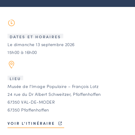
LES ACTIONS PHARES
CONTACT
Agenda
DATES ET HORAIRES
Annuaire
Le dimanche 13 septembre 2026
15h00 à 16h00
Ressources
LIEU
OFFRES D’EMPLOI ET DE STAGE
Musée de l'Image Populaire – François Lotz
BOURSE D’ÉCHANGE
24 rue du Dr Albert Schweitzer, Pfaffenhoffen
OUTILS EN LIGNE
67350 VAL-DE-MODER
CARTES DES NAUDIN
67350 Pfaffenhoffen
Espace acteurs
VOIR L'ITINÉRAIRE