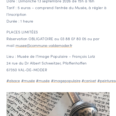
Date : Dimanche 13 septembre 2026 de 15h à 16h
Tarif : 5 euros – comprend l’entrée du Musée, à régler à
l’inscription
Durée : 1 heure
PLACES LIMITÉES
Réservation OBLIGATOIRE au 03 88 07 80 05 ou par
mail
musee@commune-valdemoder.fr
Lieu : Musée de l’Image Populaire – François Lotz
24 rue du Dr Albert Schweitzer, Pfaffenhoffen
67350 VAL-DE-MODER
#alsace
#musée
#musée
#imagepopulaire
#canivet
#peintures