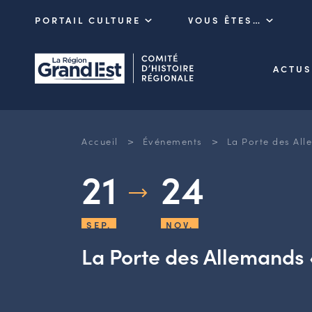
PORTAIL CULTURE
VOUS ÊTES…
ACTUS
>
>
Accueil
Événements
La Porte des All
21
24
SEP.
NOV.
La Porte des Allemands «