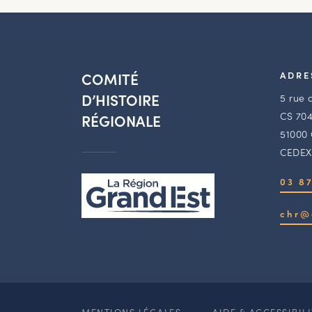
COMITÉ
ADRE
D’HISTOIRE
5 rue 
CS 704
RÉGIONALE
51000
CEDEX
03 87
chr@
MENTIONS LÉGALES
AIDE & ACCESSIBIL