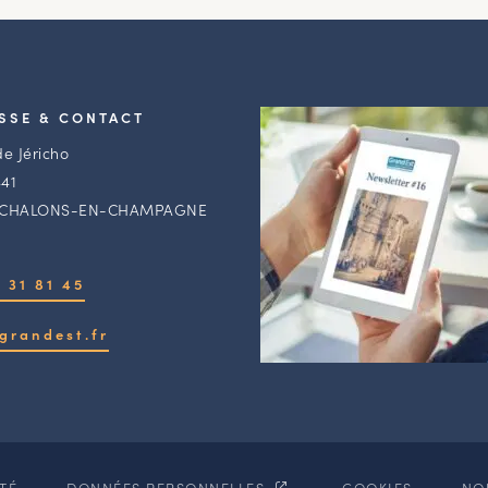
SSE & CONTACT
de Jéricho
41
 CHALONS-EN-CHAMPAGNE
 31 81 45
grandest.fr
ITÉ
DONNÉES PERSONNELLES
COOKIES
NO