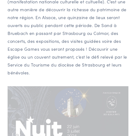
(manifestation nationale culturelle et cultuelle). C’est une
NAVIGATION FILTRÉE « ACTEURS »
autre manière de découvrir la richesse du patrimoine de
notre région. En Alsace, une quinzaine de lieux seront
ouverts au public pendant cette période. De Sand à
PORTAIL CULTURE
Bruebach en passant par Strasbourg ou Colmar, des
concerts, des expositions, des visites guidées voire des
Comité d'Histoire Régionale
Escape Games vous seront proposés ! Découvrir une
Service Inventaire et Patrimoines de la Région Grand Est
église ou un couvent autrement, c’est le défi relevé par le
Service du Tourisme du diocèse de Strasbourg et leurs
bénévoles.
VOUS ÊTES…
Amateurs d’histoire et de patrimoine
Responsables de structures
Étudiants & chercheurs