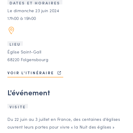
LES ACTIONS PHARES
DATES ET HORAIRES
Le dimanche 23 juin 2024
CONTACT
17h00 à 19h00
Agenda
Annuaire
LIEU
Église Saint-Gall
68220 Folgensbourg
Ressources
VOIR L'ITINÉRAIRE
OFFRES D’EMPLOI ET DE STAGE
L'événement
BOURSE D’ÉCHANGE
OUTILS EN LIGNE
CARTES DES NAUDIN
VISITE
Du 22 juin au 3 juillet en France, des centaines d’églises
Espace acteurs
ouvrent leurs portes pour vivre « la Nuit des églises »