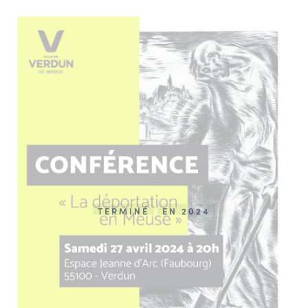
NAVIGATION FILTRÉE « ACTEURS »
PORTAIL CULTURE
Comité d'Histoire Régionale
Service Inventaire et Patrimoines de la Région Grand Est
VOUS ÊTES…
Amateurs d’histoire et de patrimoine
Responsables de structures
TERMINÉ
EN 2024
Étudiants & chercheurs