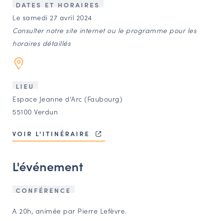
LES ACTIONS PHARES
DATES ET HORAIRES
Le samedi 27 avril 2024
CONTACT
Consulter notre site internet ou le programme pour les
Agenda
horaires détaillés
Annuaire
LIEU
Espace Jeanne d'Arc (Faubourg)
Ressources
55100 Verdun
VOIR L'ITINÉRAIRE
OFFRES D’EMPLOI ET DE STAGE
BOURSE D’ÉCHANGE
L'événement
OUTILS EN LIGNE
CARTES DES NAUDIN
CONFÉRENCE
Espace acteurs
A 20h, animée par Pierre Lefèvre.