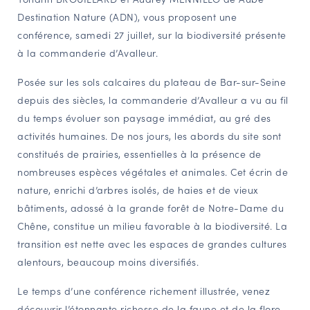
Destination Nature (ADN), vous proposent une
NAVIGATION FILTRÉE « ACTEURS »
conférence, samedi 27 juillet, sur la biodiversité présente
à la commanderie d’Avalleur.
PORTAIL CULTURE
Posée sur les sols calcaires du plateau de Bar-sur-Seine
Comité d'Histoire Régionale
depuis des siècles, la commanderie d’Avalleur a vu au fil
Service Inventaire et Patrimoines de la Région Grand Est
du temps évoluer son paysage immédiat, au gré des
activités humaines. De nos jours, les abords du site sont
constitués de prairies, essentielles à la présence de
VOUS ÊTES…
nombreuses espèces végétales et animales. Cet écrin de
Amateurs d’histoire et de patrimoine
nature, enrichi d’arbres isolés, de haies et de vieux
bâtiments, adossé à la grande forêt de Notre-Dame du
Responsables de structures
Chêne, constitue un milieu favorable à la biodiversité. La
Étudiants & chercheurs
transition est nette avec les espaces de grandes cultures
alentours, beaucoup moins diversifiés.
Le temps d’une conférence richement illustrée, venez
découvrir l’étonnante richesse de la faune et de la flore