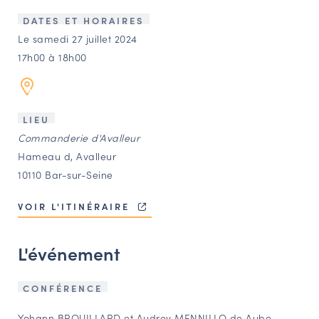
LES ACTIONS PHARES
DATES ET HORAIRES
CONTACT
Le samedi 27 juillet 2024
17h00 à 18h00
Agenda
Annuaire
LIEU
Commanderie d'Avalleur
Ressources
Hameau d, Avalleur
10110 Bar-sur-Seine
OFFRES D’EMPLOI ET DE STAGE
VOIR L'ITINÉRAIRE
BOURSE D’ÉCHANGE
OUTILS EN LIGNE
L'événement
CARTES DES NAUDIN
Espace acteurs
CONFÉRENCE
Yohann BROUILLARD et Audrey MENNILLO de Aube