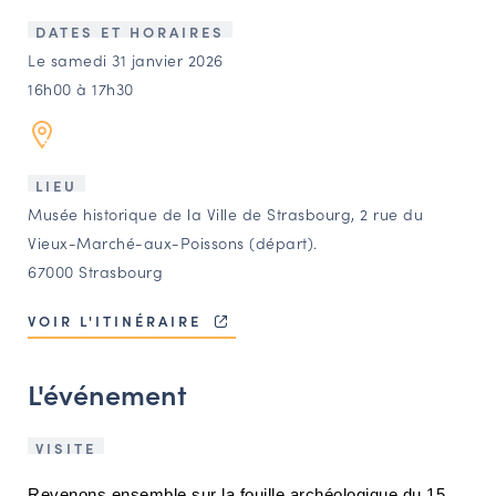
LES ACTIONS PHARES
DATES ET HORAIRES
CONTACT
Le samedi 31 janvier 2026
16h00 à 17h30
Agenda
Annuaire
LIEU
Musée historique de la Ville de Strasbourg, 2 rue du
Ressources
Vieux-Marché-aux-Poissons (départ).
67000 Strasbourg
OFFRES D’EMPLOI ET DE STAGE
VOIR L'ITINÉRAIRE
BOURSE D’ÉCHANGE
OUTILS EN LIGNE
L'événement
CARTES DES NAUDIN
Espace acteurs
VISITE
Revenons ensemble sur la fouille archéologique du 15