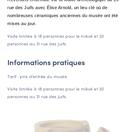
NAVIGATION FILTRÉE « ACTEURS »
rue des Juifs avec Élise Arnold, un lieu clé où de
nombreuses céramiques anciennes du musée ont été
mises au jour.
PORTAIL CULTURE
Visite limitée à 18 personnes pour le mikvé et 20
Comité d'Histoire Régionale
personnes au 31 rue des Juifs.
Service Inventaire et Patrimoines de la Région Grand Est
Informations pratiques
VOUS ÊTES…
Tarif : prix d’entrée du musée.
Amateurs d’histoire et de patrimoine
Responsables de structures
Visite limitée à 18 personnes pour le mikvé et 20
personnes au 31 rue des Juifs.
Étudiants & chercheurs