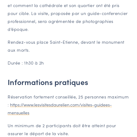
et comment la cathédrale et son quartier ont été pris
NAVIGATION FILTRÉE « ACTEURS »
pour cible. La visite, proposée par un guide-conferencier
professionnel, sera agrémentée de photographies
d’époque.
PORTAIL CULTURE
Comité d'Histoire Régionale
Rendez-vous place Saint-Etienne, devant le monument
aux morts.
Service Inventaire et Patrimoines de la Région Grand Est
Durée : 1h30 à 2h
VOUS ÊTES…
Informations pratiques
Amateurs d’histoire et de patrimoine
Responsables de structures
Réservation fortement conseillée, 25 personnes maximum
Étudiants & chercheurs
:
https://www.lesvisitesdaurelien.com/visites-guidees-
mensuelles
Un minimum de 2 participants doit être atteint pour
assurer le départ de la visite.