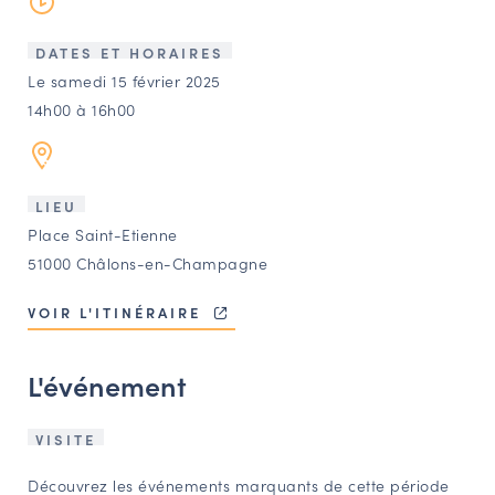
LES ACTIONS PHARES
CONTACT
DATES ET HORAIRES
Le samedi 15 février 2025
Agenda
14h00 à 16h00
Annuaire
LIEU
Ressources
Place Saint-Etienne
51000 Châlons-en-Champagne
OFFRES D’EMPLOI ET DE STAGE
VOIR L'ITINÉRAIRE
BOURSE D’ÉCHANGE
OUTILS EN LIGNE
L'événement
CARTES DES NAUDIN
VISITE
Espace acteurs
Découvrez les événements marquants de cette période