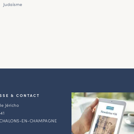
Judaïsme
SSE & CONTACT
de Jéricho
41
 CHALONS-EN-CHAMPAGNE