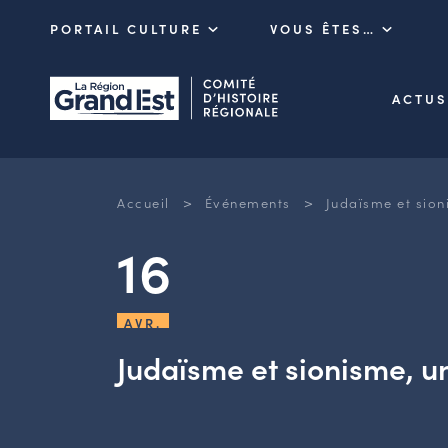
PORTAIL CULTURE
VOUS ÊTES…
ACTUS
>
>
Accueil
Événements
Judaïsme et sion
16
AVR.
Judaïsme et sionisme, u