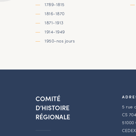
1789-1815
1816-1870
1871-1913
1914-1949
1950-nos jours
COMITÉ
ADRE
D’HISTOIRE
5 rue 
CS 704
RÉGIONALE
51000
CEDEX