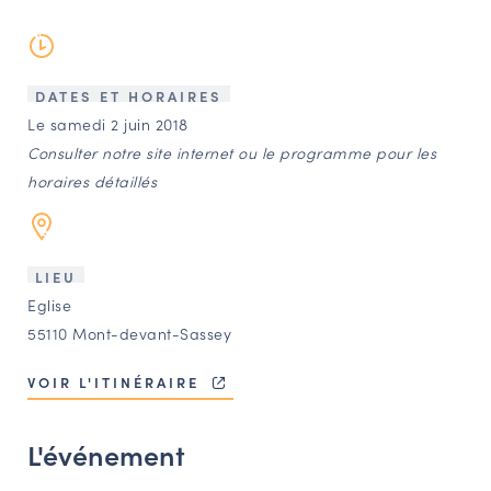
LES ACTIONS PHARES
CONTACT
Agenda
DATES ET HORAIRES
Le samedi 2 juin 2018
Consulter notre site internet ou le programme pour les
Annuaire
horaires détaillés
Ressources
LIEU
OFFRES D’EMPLOI ET DE STAGE
Eglise
55110 Mont-devant-Sassey
BOURSE D’ÉCHANGE
OUTILS EN LIGNE
VOIR L'ITINÉRAIRE
CARTES DES NAUDIN
Espace acteurs
L'événement