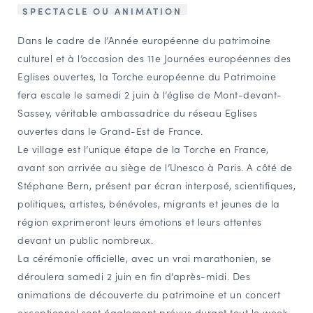
SPECTACLE OU ANIMATION
NAVIGATION FILTRÉE « ACTEURS »
Dans le cadre de l’Année européenne du patrimoine
culturel et à l’occasion des 11e Journées européennes des
PORTAIL CULTURE
Eglises ouvertes, la Torche européenne du Patrimoine
fera escale le samedi 2 juin à l’église de Mont-devant-
Comité d'Histoire Régionale
Sassey, véritable ambassadrice du réseau Eglises
Service Inventaire et Patrimoines de la Région Grand Est
ouvertes dans le Grand-Est de France.
Le village est l’unique étape de la Torche en France,
avant son arrivée au siège de l’Unesco à Paris. A côté de
VOUS ÊTES…
Stéphane Bern, présent par écran interposé, scientifiques,
Amateurs d’histoire et de patrimoine
politiques, artistes, bénévoles, migrants et jeunes de la
Responsables de structures
région exprimeront leurs émotions et leurs attentes
Étudiants & chercheurs
devant un public nombreux.
La cérémonie officielle, avec un vrai marathonien, se
déroulera samedi 2 juin en fin d’après-midi. Des
animations de découverte du patrimoine et un concert
exceptionnel sont également prévus durant tout le week-