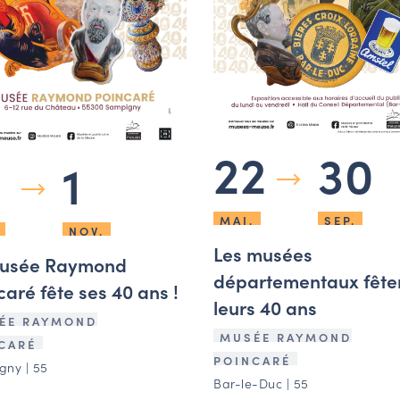
22
30
1
MAI.
SEP.
NOV.
Les musées
musée Raymond
départementaux fête
caré fête ses 40 ans !
leurs 40 ans
ÉE RAYMOND
MUSÉE RAYMOND
CARÉ
POINCARÉ
ny | 55
Bar-le-Duc | 55