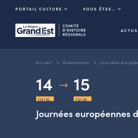
PORTAIL CULTURE
VOUS ÊTES…
ACTUS
>
>
Accueil
Événements
Journées europée
14
15
JUIN.
JUIN.
Journées européennes d