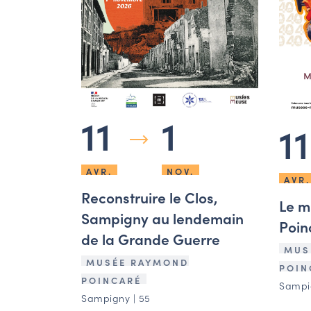
11
1
11
AVR.
NOV.
AVR.
Reconstruire le Clos,
Le 
Sampigny au lendemain
Poin
de la Grande Guerre
MUS
MUSÉE RAYMOND
POIN
POINCARÉ
Sampig
Sampigny | 55