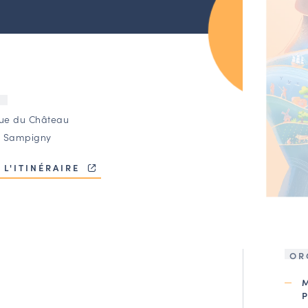
U
rue du Château
 Sampigny
 L'ITINÉRAIRE
OR