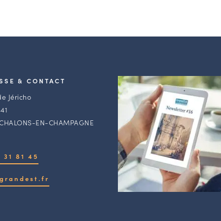
SSE & CONTACT
de Jéricho
41
 CHALONS-EN-CHAMPAGNE
 31 81 45
grandest.fr