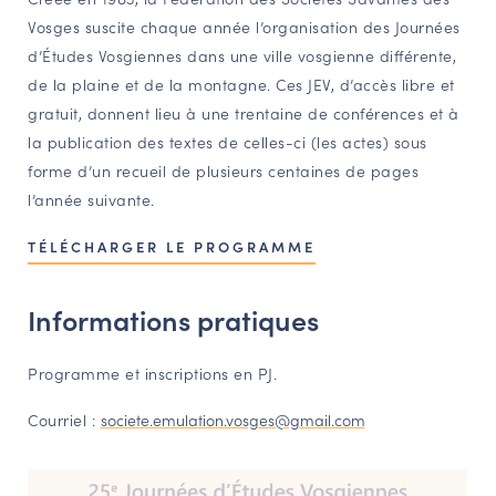
Vosges suscite chaque année l’organisation des Journées
NAVIGATION FILTRÉE « ACTEURS »
d’Études Vosgiennes dans une ville vosgienne différente,
de la plaine et de la montagne. Ces JEV, d’accès libre et
gratuit, donnent lieu à une trentaine de conférences et à
PORTAIL CULTURE
la publication des textes de celles-ci (les actes) sous
Comité d'Histoire Régionale
forme d’un recueil de plusieurs centaines de pages
Service Inventaire et Patrimoines de la Région Grand Est
l’année suivante.
TÉLÉCHARGER LE PROGRAMME
VOUS ÊTES…
Amateurs d’histoire et de patrimoine
Informations pratiques
Responsables de structures
Étudiants & chercheurs
Programme et inscriptions en PJ.
Courriel :
societe.emulation.vosges@gmail.com