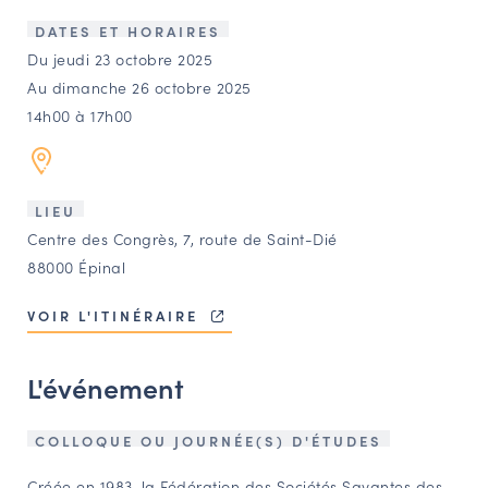
LES ACTIONS PHARES
DATES ET HORAIRES
CONTACT
Du jeudi 23 octobre 2025
Au dimanche 26 octobre 2025
Agenda
14h00 à 17h00
Annuaire
LIEU
Ressources
Centre des Congrès, 7, route de Saint-Dié
88000 Épinal
OFFRES D’EMPLOI ET DE STAGE
VOIR L'ITINÉRAIRE
BOURSE D’ÉCHANGE
OUTILS EN LIGNE
L'événement
CARTES DES NAUDIN
Espace acteurs
COLLOQUE OU JOURNÉE(S) D'ÉTUDES
Créée en 1983, la Fédération des Sociétés Savantes des