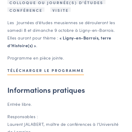
COLLOQUE OU JOURNÉE(S) D'ÉTUDES
NAVIGATION FILTRÉE « ACTEURS »
CONFÉRENCE
VISITE
Les Journées d’études meusiennes se dérouleront les
samedi 8 et dimanche 9 octobre à Ligny-en-Barrois.
PORTAIL CULTURE
Elles auront pour thème :
« Ligny-en-Barrois, terre
Comité d'Histoire Régionale
d’Histoire(s) »
.
Service Inventaire et Patrimoines de la Région Grand Est
Programme en pièce jointe.
TÉLÉCHARGER LE PROGRAMME
VOUS ÊTES…
Amateurs d’histoire et de patrimoine
Informations pratiques
Responsables de structures
Étudiants & chercheurs
Entrée libre.
Responsables :
Laurent JALABERT, maître de conférences à l’Université
de Lorraine