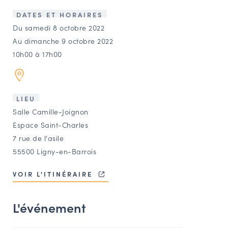
LES ACTIONS PHARES
DATES ET HORAIRES
CONTACT
Du samedi 8 octobre 2022
Au dimanche 9 octobre 2022
Agenda
10h00 à 17h00
Annuaire
LIEU
Ressources
Salle Camille-Joignon
Espace Saint-Charles
7 rue de l'asile
OFFRES D’EMPLOI ET DE STAGE
55500 Ligny-en-Barrois
BOURSE D’ÉCHANGE
OUTILS EN LIGNE
VOIR L'ITINÉRAIRE
CARTES DES NAUDIN
L'événement
Espace acteurs