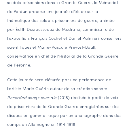
soldats prisonniers dans la Grande Guerre, le Mémorial
NAVIGATION FILTRÉE « ACTEURS »
de Verdun propose une journée d’étude sur la
thématique des soldats prisonniers de guerre, animée
par Édith Desrousseaux de Medrano, commissaire de
PORTAIL CULTURE
l’exposition, François Cochet et Daniel Palmieri, conseillers
Comité d'Histoire Régionale
scientifiques et Marie-Pascale Prévost-Bault,
Service Inventaire et Patrimoines de la Région Grand Est
conservatrice en chef de l’Historial de la Grande Guerre
de Péronne.
VOUS ÊTES…
Amateurs d’histoire et de patrimoine
Cette journée sera clôturée par une performance de
Responsables de structures
l’artiste Marie Guérin autour de sa création sonore
Étudiants & chercheurs
Recorded songs ever die
(2018) réalisée à partir de voix
de prisonniers de la Grande Guerre enregistrées sur des
disques en gomme-laque par un phonographe dans des
camps en Allemagne en 1914-1918.