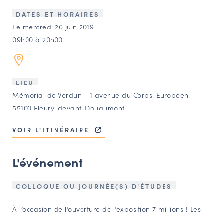
LES ACTIONS PHARES
DATES ET HORAIRES
CONTACT
Le mercredi 26 juin 2019
09h00 à 20h00
Agenda
Annuaire
LIEU
Mémorial de Verdun - 1 avenue du Corps-Européen
Ressources
55100 Fleury-devant-Douaumont
VOIR L'ITINÉRAIRE
OFFRES D’EMPLOI ET DE STAGE
BOURSE D’ÉCHANGE
L'événement
OUTILS EN LIGNE
CARTES DES NAUDIN
COLLOQUE OU JOURNÉE(S) D'ÉTUDES
Espace acteurs
À l’occasion de l’ouverture de l’exposition 7 millions ! Les