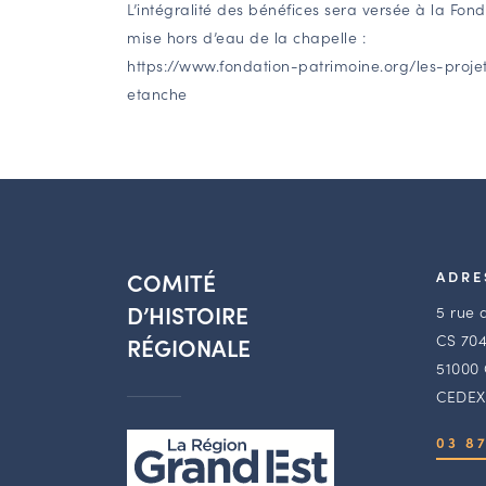
L’intégralité des bénéfices sera versée à la Fon
mise hors d’eau de la chapelle :
https://www.fondation-patrimoine.org/les-pro
etanche
COMITÉ
ADRE
D’HISTOIRE
5 rue 
CS 704
RÉGIONALE
51000
CEDEX
03 87