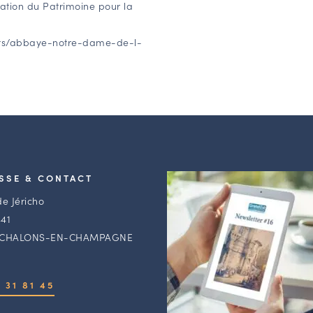
dation du Patrimoine
pour la
jets/abbaye-notre-dame-de-l-
SSE & CONTACT
de Jéricho
41
 CHALONS-EN-CHAMPAGNE
 31 81 45