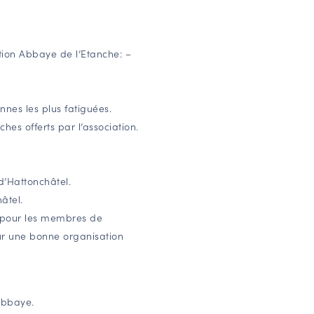
ion Abbaye de l’Etanche: –
onnes les plus fatiguées.
ches offerts par l’association.
d’Hattonchâtel.
âtel.
 pour les membres de
ur une bonne organisation
Abbaye.