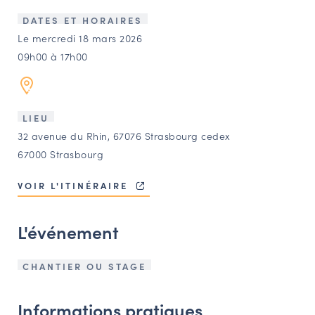
LES ACTIONS PHARES
DATES ET HORAIRES
CONTACT
Le mercredi 18 mars 2026
09h00 à 17h00
Agenda
Annuaire
LIEU
32 avenue du Rhin, 67076 Strasbourg cedex
Ressources
67000 Strasbourg
VOIR L'ITINÉRAIRE
OFFRES D’EMPLOI ET DE STAGE
BOURSE D’ÉCHANGE
L'événement
OUTILS EN LIGNE
CARTES DES NAUDIN
CHANTIER OU STAGE
Espace acteurs
Informations pratiques