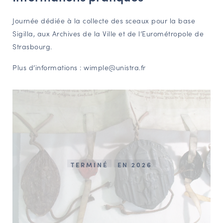
NAVIGATION FILTRÉE « ACTEURS »
Journée dédiée à la collecte des sceaux pour la base
Sigilla, aux Archives de la Ville et de l’Eurométropole de
Strasbourg.
PORTAIL CULTURE
Plus d’informations : wimple@unistra.fr
Comité d'Histoire Régionale
Service Inventaire et Patrimoines de la Région Grand Est
VOUS ÊTES…
Amateurs d’histoire et de patrimoine
Responsables de structures
Étudiants & chercheurs
TERMINÉ
EN 2026