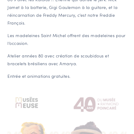
Jamet à la batterie, Gigi Gauleman à la guitare, et la
NAVIGATION FILTRÉE « ACTEURS »
réincarnation de Freddy Mercury, c’est notre Freddie
François.
PORTAIL CULTURE
Les madeleines Saint Michel offrent des madeleines pour
Comité d'Histoire Régionale
l’occasion.
Service Inventaire et Patrimoines de la Région Grand Est
Atelier années 80 avec création de scoubidous et
bracelets brésiliens avec Amarya.
VOUS ÊTES…
Entrée et animations gratuites.
Amateurs d’histoire et de patrimoine
Responsables de structures
Étudiants & chercheurs