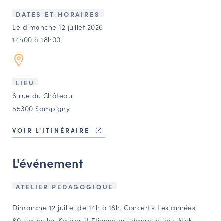
LES ACTIONS PHARES
DATES ET HORAIRES
CONTACT
Le dimanche 12 juillet 2026
14h00 à 18h00
Agenda
Annuaire
LIEU
6 rue du Château
Ressources
55300 Sampigny
VOIR L'ITINÉRAIRE
OFFRES D’EMPLOI ET DE STAGE
BOURSE D’ÉCHANGE
L'événement
OUTILS EN LIGNE
CARTES DES NAUDIN
ATELIER PÉDAGOGIQUE
Espace acteurs
Dimanche 12 juillet de 14h à 18h. Concert « Les années
80 » avec les Kalolos !! Etienne qui danse le jerk. Nick