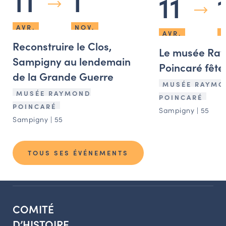
11
1
11
AVR.
NOV.
AVR.
N
Reconstruire le Clos,
Le musée Ra
Sampigny au lendemain
Poincaré fête 
de la Grande Guerre
MUSÉE RAYMO
MUSÉE RAYMOND
POINCARÉ
POINCARÉ
Sampigny | 55
Sampigny | 55
TOUS SES ÉVÉNEMENTS
COMITÉ
D’HISTOIRE