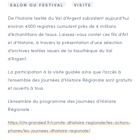
SALON OU FESTIVAL
VISITE
NAVIGATION FILTRÉE « ACTEURS »
De l’histoire textile du Val d’Argent subsistent aujourd’hui
environ 4000 registres cumulant près de 4 millions
PORTAIL CULTURE
d’échantillons de tissus. Laissez-vous conter ces fils d’Art
et d’Histoire, à travers la présentation d’une sélection
Comité d'Histoire Régionale
d’archives textiles issues de la tissuthèque du Val
Service Inventaire et Patrimoines de la Région Grand Est
d’Argent.
La participation à la visite guidée ainsi que l’accès à
VOUS ÊTES…
l’ensemble des Journées d’Histoire Régionale sont gratuits
Amateurs d’histoire et de patrimoine
et ouverts à tous.
Responsables de structures
L’ensemble du programme des Journées d’Histoire
Étudiants & chercheurs
Régionale :
https://chr.grandest.fr/comite-dhistoire-regionale/les-actions-
phares/les-journees-dhistoire-regionale/