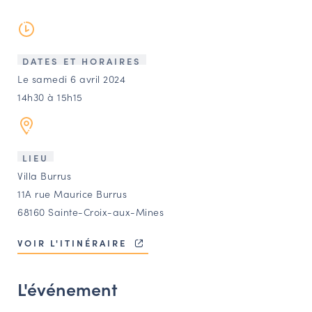
LES ACTIONS PHARES
CONTACT
Agenda
DATES ET HORAIRES
Le samedi 6 avril 2024
14h30 à 15h15
Annuaire
Ressources
LIEU
Villa Burrus
OFFRES D’EMPLOI ET DE STAGE
11A rue Maurice Burrus
68160 Sainte-Croix-aux-Mines
BOURSE D’ÉCHANGE
OUTILS EN LIGNE
VOIR L'ITINÉRAIRE
CARTES DES NAUDIN
Espace acteurs
L'événement