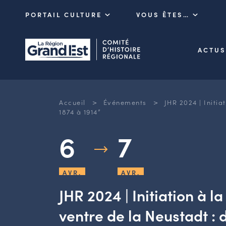
PORTAIL CULTURE
VOUS ÊTES…
ACTUS
>
>
Accueil
Événements
JHR 2024 | Initia
1874 à 1914”
6
7
AVR.
AVR.
JHR 2024 | Initiation à la
ventre de la Neustadt :