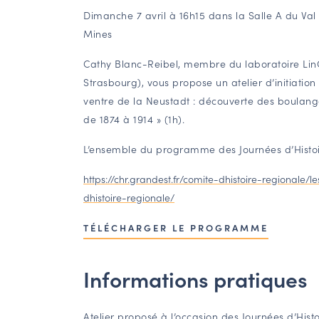
Dimanche 7 avril à 16h15 dans la Salle A du Va
Mines
Cathy Blanc-Reibel, membre du laboratoire LinC
Strasbourg), vous propose un atelier d’initiation 
ventre de la Neustadt : découverte des boulange
de 1874 à 1914 » (1h).
L’ensemble du programme des Journées d’Histoi
https://chr.grandest.fr/comite-dhistoire-regionale/
dhistoire-regionale/
TÉLÉCHARGER LE PROGRAMME
Informations pratiques
Atelier proposé à l’occasion des Journées d’Hist