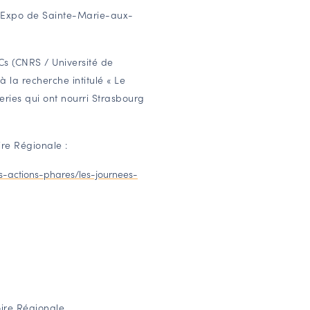
l Expo de Sainte-Marie-aux-
s (CNRS / Université de
à la recherche intitulé « Le
ries qui ont nourri Strasbourg
re Régionale :
les-actions-phares/les-journees-
oire Régionale.