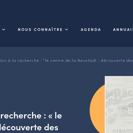
NOUS CONNAÎTRE
AGENDA
ANNUAI
tion à la recherche : “le ventre de la Neustadt : découverte d
 recherche : « le
 découverte des