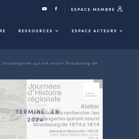
ESPACE MEMBRE
RE
RESSOURCES
ESPACE ACTEURS
es boulangeries qui ont nourri Strasbourg de
TERMINÉ
EN
2024