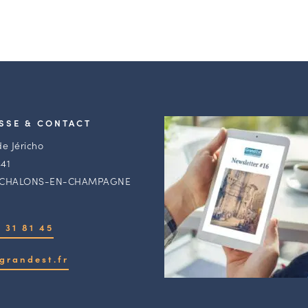
SSE & CONTACT
de Jéricho
41
 CHALONS-EN-CHAMPAGNE
 31 81 45
grandest.fr